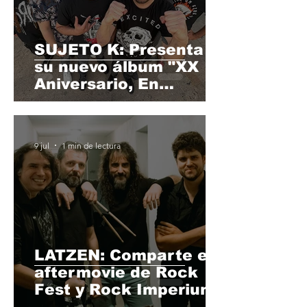
SUJETO K: Presenta
su nuevo álbum "XX
Aniversario, En
Directo" grabado en la
Sala Moon.
9 jul
1 min de lectura
LATZEN: Comparte el
aftermovie de Rock
Fest y Rock Imperium