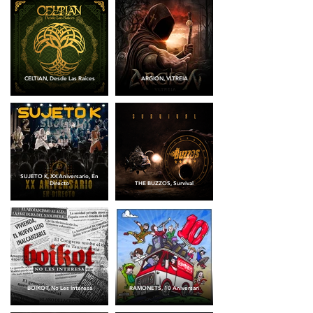
CELTIAN, Desde Las Raíces
ARGION, VLTREIA
SUJETO K, XX Aniversario, En
Directo
THE BUZZOS, Survival
BOIKOT, No Les Interesa
RAMONETS, 10 Aniversari