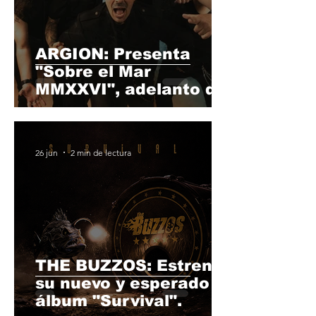
ARGION: Presenta
"Sobre el Mar
MMXXVI", adelanto de
su nuevo álbum
"VLTREIA" (30/10).
26 jun
2 min de lectura
THE BUZZOS: Estrena
su nuevo y esperado
álbum "Survival".