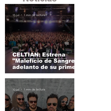
15 jul
1 min de lectura
CELTIAN: Estrena
"Maleficio de Sangre",
adelanto de su primer
álbum en directo.
(20/11)
10 jul
1 min de lectura