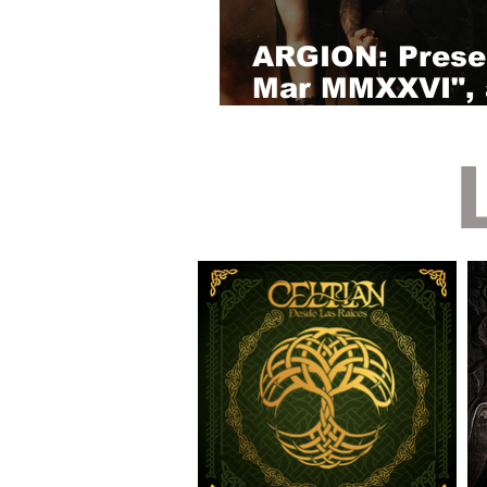
ARGION: Presen
Mar MMXXVI", 
nuevo álbum "V