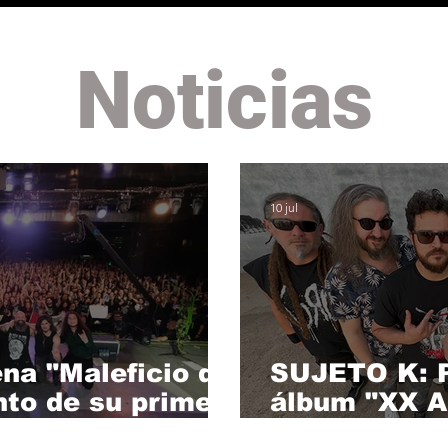
Noticias
10 jul
na "Maleficio de
SUJETO K: P
nto de su primer
álbum "XX A
o. (20/11)
Directo" gra