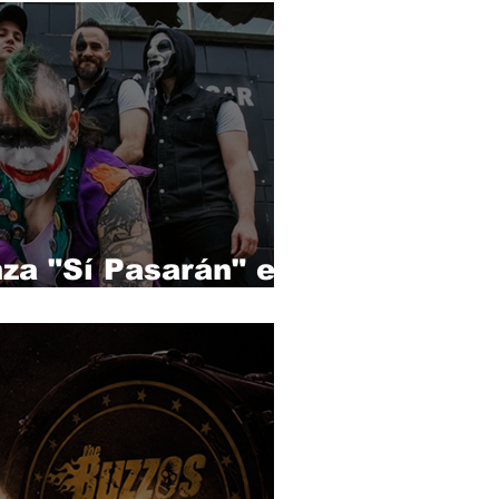
za "Sí Pasarán" en
e Kafe Antzokia.