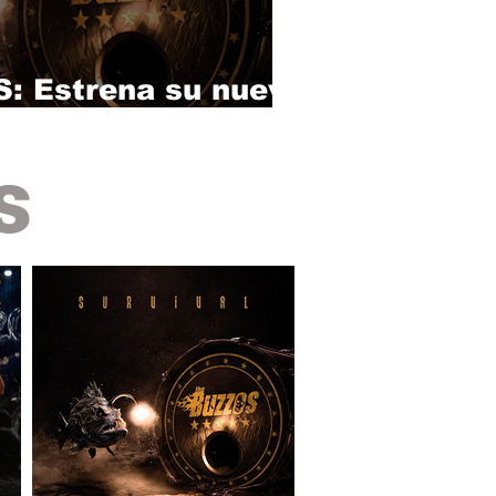
 Estrena su nuevo
lbum "Survival".
s