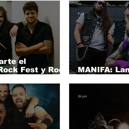
Moon.
9 jul
rte el
Rock Fest y Rock
MANIFA: Lan
directo desd
26 jun