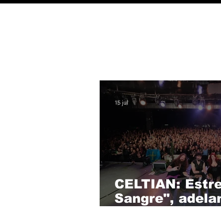
15 jul
CELTIAN: Estre
Sangre", adela
álbum en direct