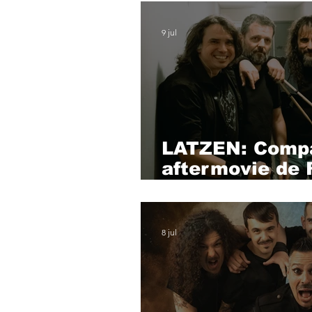
9 jul
LATZEN: Compa
aftermovie de 
Imperium
8 jul