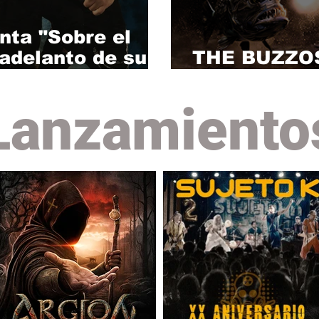
ta "Sobre el
adelanto de su
THE BUZZOS:
LTREIA" (30/10).
y esperado á
Lanzamiento