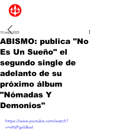
10 sept 2025
ABISMO: publica "No
Es Un Sueño" el
segundo single de
adelanto de su
próximo álbum
"Nómadas Y
Demonios"
https://www.youtube.com/watch?
v=vHzPgxldkwI