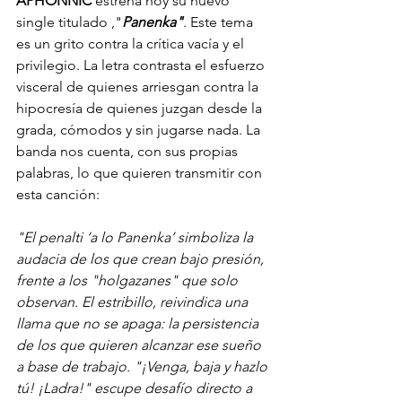
APHONNIC
estrena hoy su nuevo 
single titulado ,"
Panenka"
. Este tema 
es un grito contra la crítica vacía y el 
privilegio. La letra contrasta el esfuerzo 
visceral de quienes arriesgan contra la 
hipocresía de quienes juzgan desde la 
grada, cómodos y sin jugarse nada. La 
banda nos cuenta, con sus propias 
palabras, lo que quieren transmitir con 
esta canción:
"El penalti ‘a lo Panenka’ simboliza la 
audacia de los que crean bajo presión, 
frente a los "holgazanes" que solo 
observan. El estribillo, reivindica una 
llama que no se apaga: la persistencia 
de los que quieren alcanzar ese sueño 
a base de trabajo. "¡Venga, baja y hazlo 
tú! ¡Ladra!" escupe desafío directo a 