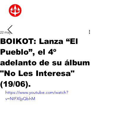
22 may
BOIKOT: Lanza “El
Pueblo”, el 4º
adelanto de su álbum
"No Les Interesa"
(19/06).
https://www.youtube.com/watch?
v=NIFXljyQbhM