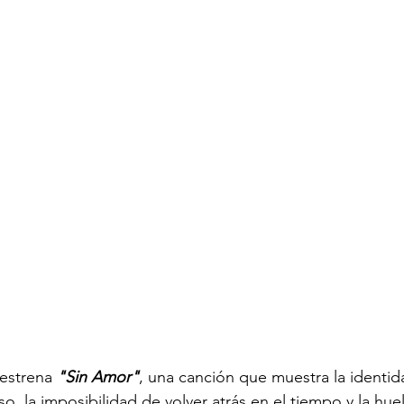
 estrena 
"Sin Amor"
, una canción que muestra la identida
, la imposibilidad de volver atrás en el tiempo y la hue