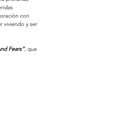
ridas 
oración con 
 viviendo y ser 
And Fears"
, que 