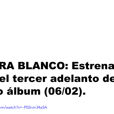
Lanzamientos
Artistas
Tienda
Management
E
RA BLANCO: Estrena
el tercer adelanto d
 álbum (06/02).
com/watch?v=-P02nm34a5A