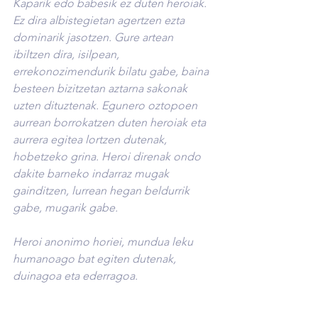
Kaparik edo babesik ez duten heroiak. 
Ez dira albistegietan agertzen ezta 
dominarik jasotzen. Gure artean 
ibiltzen dira, isilpean, 
errekonozimendurik bilatu gabe, baina 
besteen bizitzetan aztarna sakonak 
uzten dituztenak. Egunero oztopoen 
aurrean borrokatzen duten heroiak eta 
aurrera egitea lortzen dutenak, 
hobetzeko grina. Heroi direnak ondo 
dakite barneko indarraz mugak 
gainditzen, lurrean hegan beldurrik 
gabe, mugarik gabe.
Heroi anonimo horiei, mundua leku 
humanoago bat egiten dutenak,  
duinagoa eta ederragoa.