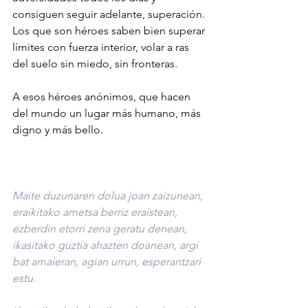
consiguen seguir adelante, superación. 
Los que son héroes saben bien superar 
límites con fuerza interior, volar a ras 
del suelo sin miedo, sin fronteras.
A esos héroes anónimos, que hacen 
del mundo un lugar más humano, más 
digno y más bello.
Maite duzunaren dolua joan zaizunean, 
eraikitako ametsa berriz eraistean, 
ezberdin etorri zena geratu denean, 
ikasitako guztia ahazten doanean, argi 
bat amaieran, agian urrun, esperantzari 
estu.