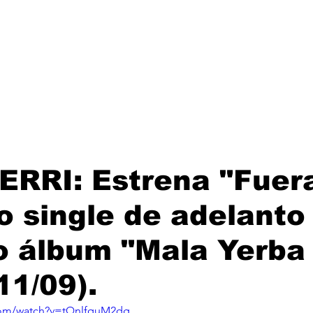
Lanzamientos
Artistas
Tienda
Management
E
RRI: Estrena "Fuera
 single de adelanto
o álbum "Mala Yerba
11/09).
com/watch?v=tQnlfquM2dg