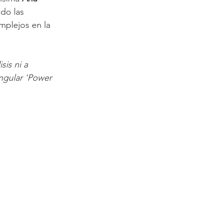
do las 
omplejos en la 
is ni a 
ngular 'Power 