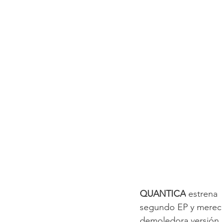
QUANTICA
 estrena
segundo EP y mereci
demoledora versión, 