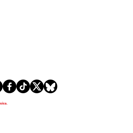
sica.
ZEN: Comparte el
ermovie de Rock Fest
ock Imperium