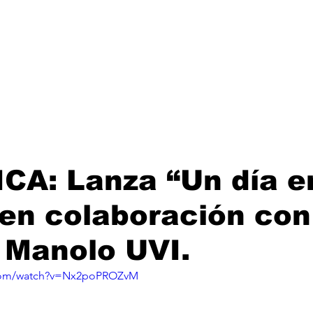
Lanzamientos
Artistas
Tienda
Management
E
CA: Lanza “Un día e
en colaboración co
 Manolo UVI.
.com/watch?v=Nx2poPROZvM