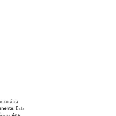
e será su 
manente
. Esta 
ísima 
Ana 