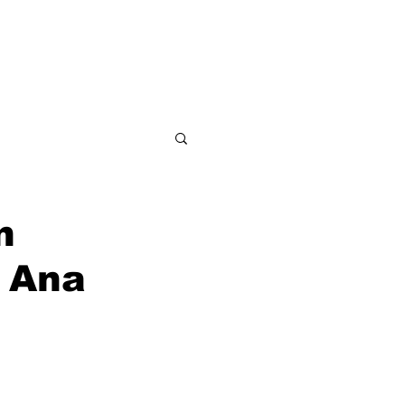
ditorial
Contacto
n
n Ana