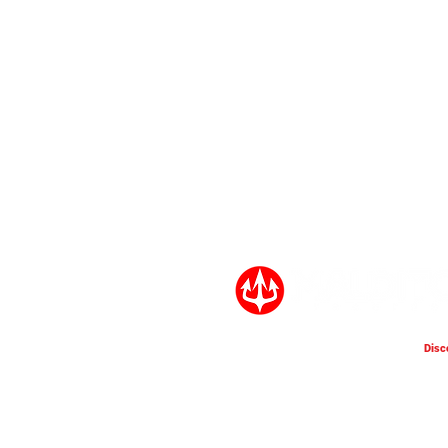
Disc
CELTIAN: Estrena
"Maleficio de Sangre",
adelanto de su primer