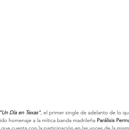
"Un Día en Texas"
, el primer single de adelanto de lo qu
do homenaje a la mítica banda madrileña 
Parálisis Per
que cuenta con la participación en las voces de la mism