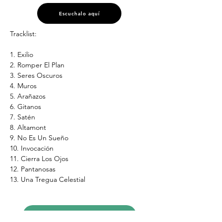
Escuchalo aquí
Tracklist:
1. Exilio
2. Romper El Plan
3. Seres Oscuros
4. Muros
5. Arañazos
6. Gitanos
7. Satén
8. Altamont
9. No Es Un Sueño
10. Invocación
11. Cierra Los Ojos
12. Pantanosas
13. Una Tregua Celestial
Disponible en El Tridente