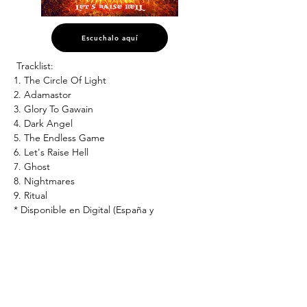
Escuchalo aquí
 Tracklist:
1. The Circle Of Light
2. Adamastor
3. Glory To Gawain
4. Dark Angel
5. The Endless Game
6. Let's Raise Hell
7. Ghost
8. Nightmares
9. Ritual
* Disponible en Digital (España y 
Latinoamérica)