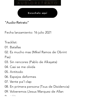
Escuchalo aquí
"Audio-Retrato"
Fecha lanzamiento: 16 julio 2021
Tracklist:
01. Batallas
02. Es mucho mas (Mikel Ramos de Obrint 
Pas)
03. Sin rencores (Pablo de Alkayata)
04. Casi se me olvida
05. Antitodo
06. Espejos deformes
07. Vente pa'l clap
08. En primera persona (Txus de Disidencia)
09. Volveremos (Jesus Marquez de Allan 
Parrish)
10. Rebelión (Alba de Tito Pontet)