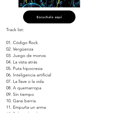
Escuchalo aquí
Track list:
01. Código Rock
02. Vergüenza
03. Juego de monos
04. La vista atrás
05. Puta hipocresia
06. Inteligencia artificial
07. La llave o la vida
08. A quemarropa
09. Sin tiempo
10. Garai berria
11. Empuña un arma
12. Pólvora legal
* Disponible en CD, Digital