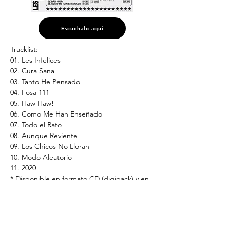
Escuchalo aquí
Tracklist:
01. Les Infelices
02. Cura Sana
03. Tanto He Pensado
04. Fosa 111
05. Haw Haw!
06. Como Me Han Enseñado
07. Todo el Rato
08. Aunque Reviente
09. Los Chicos No Lloran
10. Modo Aleatorio
11. 2020
* Disponible en formato CD (digipack) y en 
plataformas digitales