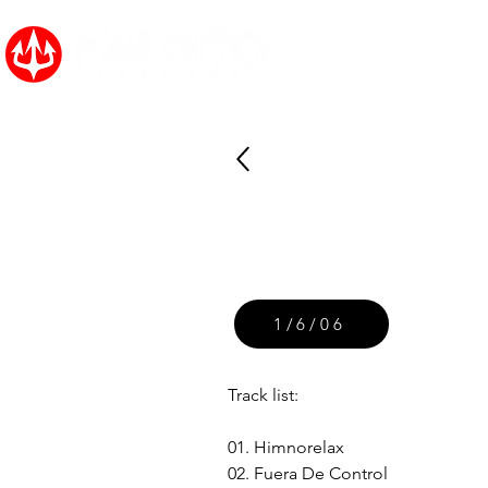
Inicio
Noticias
1/6/06
Track list:
01. Himnorelax
02. Fuera De Control