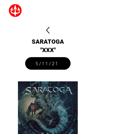
SARATOGA
"XXX"
5/11/21