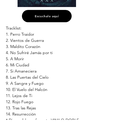
Escuchalo aquí
Tracklist:
1. Perro Traidor
2. Vientos de Guerra
3. Maldito Corazón
4. No Sufriré Jamás por ti
5. A Morir
6. Mi Ciudad
7. Si Amaneciera
8. Las Puertas del Cielo
9. A Sangre y Fuego
10. El Vuelo del Halcón
11. Lejos de Ti
12. Rojo Fuego
13. Tras las Rejas
14. Resurrección
* Disponible en formato VINILO DOBLE 
(+CD), CD (digipack) y en plataformas 