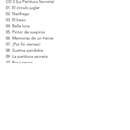
CD 2 (La Partitura Secreta)
01. El círculo juglar
02. Naúfrago
03. El beso
04. Bella luna
05. Pintor de suspiros
06. Memorias de un héroe
07. ¡Por fin viernes!
08. Sueños perdidos
09. La partitura secreta
10. Rosa negra
11. Latinoamérica juglar
12. La mujer dormida (La leyenda de 
Popocatépetl & iztaccíhuatl)
13. Dulces sueños
14. La musa y el espíritu
* Disponible en CD, Digital