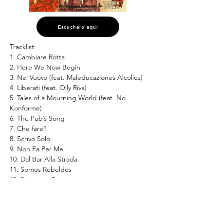
Escuchalo aquí
Tracklist:
1. Cambiare Rotta
2. Here We Now Begin
3. Nel Vuoto (feat. Maleducaziones Alcolica)
4. Liberati (feat. Olly Riva)
5. Tales of a Mourning World (feat. No 
Konforme)
6. The Pub’s Song
7. Che fare?
8. Scrivo Solo
9. Non Fa Per Me
10. Dal Bar Alla Strada
11. Somos Rebeldes
12. Polvere e Cemento
* Disponible en plataformas digitales