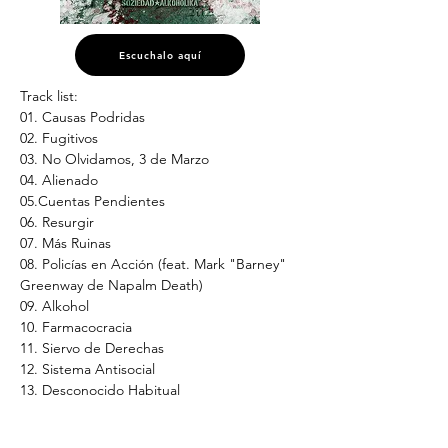
Escuchalo aquí
Track list:
01. Causas Podridas
02. Fugitivos
03. No Olvidamos, 3 de Marzo
04. Alienado
05.Cuentas Pendientes
06. Resurgir
07. Más Ruinas
08. Policías en Acción (feat. Mark "Barney" 
Greenway de Napalm Death)
09. Alkohol
10. Farmacocracia
11. Siervo de Derechas
12. Sistema Antisocial
13. Desconocido Habitual
* Disponible en Vinilo (180g), Digipack (CD) 
y Digital