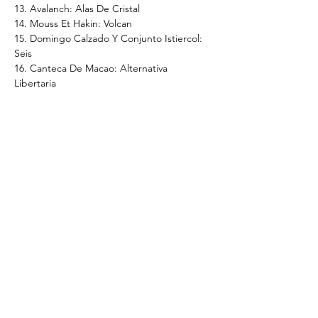
13. Avalanch: Alas De Cristal
14. Mouss Et Hakin: Volcan
15. Domingo Calzado Y Conjunto Istiercol:  
Seis
16. Canteca De Macao: Alternativa 
Libertaria 
17. Strawberry Hardcore: Perdido En Silent 
Hill
18. Angelus Apatrida: Negotiating The 
Clowns
* Disponible en CD
Discográfica con más de 25 años de trayectoria
desde el lado salvaje e independiente de la
música.
© 2025 Maldito Records S.L. Todos los derechos