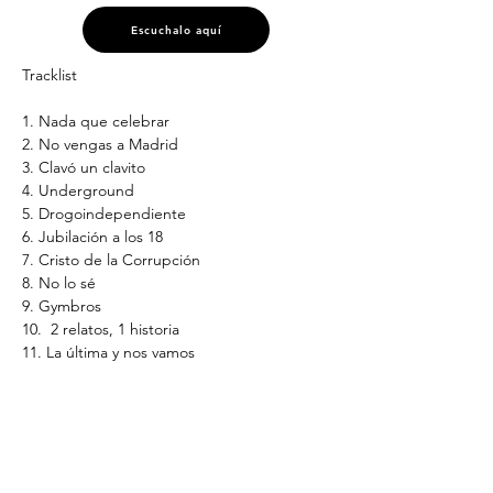
Escuchalo aquí
Tracklist
1. Nada que celebrar
2. No vengas a Madrid
3. Clavó un clavito
4. Underground
5. Drogoindependiente
6. Jubilación a los 18
7. Cristo de la Corrupción
8. No lo sé
9. Gymbros
10.  2 relatos, 1 historia
11. La última y nos vamos
12. Outro