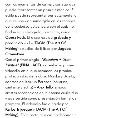
con los momentos de calma y sosiego que 
puede representar un pasaje sinfónico. El 
estilo puede representar perfectamente lo 
que es una vida sumergida en los cánones 
de la sociedad actual para con el autismo. 
Podría ser catalogado, por tanto, como una 
Ópera Rock. 
El disco ha sido 
grabado y 
producido
 en los
 TAOM (The Art Of 
Making)
 estudios de Bilbao por 
Jagoba 
Ormaetxea.
Con el primer single,
“Requiem + Uren 
Kantua”
 (FINAL ACT)
, se realizó el primer 
videoclip en el que actuaron los propios 
protagonistas de la obra, Mónika y Ugaitz, 
además de Izaskun Forcada (bailarina, 
cantante y actriz) y 
Alex Tello
, ambos 
artistas reconocidos de la escena euskaldun 
y que serviría como presentación formal del 
proyecto. El videoclip fue dirigido por 
Karlos Trijueque
 y 
TAOM (The Art Of 
Making)
. En la parte musical, colaboraron a 