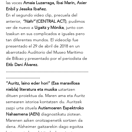
las voces 
Amaia Luzarraga, Ibai Marin, Axier 
Enbil y Jessika Ibañez.
En el segundo video clip, precuela del 
anterior,
“Nahi”
 (CENTRAL ACT)
, pudimos 
ver de nuevo a 
Ugaitz y Mónika
, junto con 
Izaskun en sus complicados e iguales pero 
tan diferentes mundos. El videoclip fue 
presentado el 29 de abril de 2018 en un 
abarrotado Auditorio del Museo Marítimo 
de Bilbao y presentado por el periodista de 
Eitb Dani Álvarez.
......................................................................
.............................
“Auritz, laino eder hori” (Esa maravillosa 
niebla) literatura eta musika
 uztartzen 
dituen proiektua da. Maren ama eta Auritz 
semearen istorioa kontatzen du. Auritzek 
zazpi urte zituela 
Autismoaren Espektroko 
Nahasmena (AEN)
 diagnostikatu ziotean.
Marenen azken oroitzapenetik sortzen da 
dena. Alzheimer gaitzarekin dago egoitza 