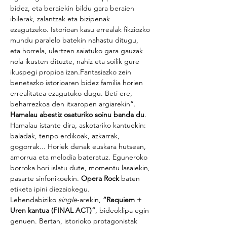
bidez, eta beraiekin bildu gara beraien 
ibilerak, zalantzak eta bizipenak 
ezagutzeko. Istorioan kasu errealak fikziozko 
mundu paralelo batekin nahastu ditugu, 
eta horrela, ulertzen saiatuko gara gauzak 
nola ikusten dituzte, nahiz eta soilik gure 
ikuspegi propioa izan.Fantasiazko zein 
benetazko istorioaren bidez familia horien 
errealitatea ezagutuko dugu. Beti ere, 
beharrezkoa den itxaropen argiarekin”.
Hamalau abestiz osaturiko soinu banda du
. 
Hamalau istante dira, askotariko kantuekin: 
baladak, tenpo erdikoak, azkarrak, 
gogorrak... Horiek denak euskara hutsean, 
amorrua eta melodia bateratuz. Eguneroko 
borroka hori islatu dute, momentu lasaiekin, 
pasarte sinfonikoekin. 
Opera Rock
 baten 
etiketa ipini diezaiokegu.
Lehendabiziko 
single
-arekin, 
“Requiem + 
Uren kantua (FINAL ACT)”
, bideoklipa egin 
genuen. Bertan, istorioko protagonistak 