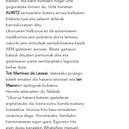
batean, eta bere bizitzako hogei urte 
gogoratzea lortzen du. Urte horietan 
AURITZ
 semearekin batera arrosa beltzaren 
bilaketa luze eta zailaren ibilerak 
berreskuratzen ditu.
Liburuaren helburua ez da autismoaren 
medikuntza zein psikiatria alorra lantzea, 
irakurle zein entzuleak sentsibilizatzea baizik 
AEN gaitzaren aurrean. Beste gaitasun 
batzuk dituzten pertsonak dira eta 
gizartearen parte sentiarazteko laguntza 
behar dute.
Toti Martinez de Lezea
k idatzitako prologo 
batek ematen dio hasiera istorioari eta 
Ian 
Mason
en epilogoak bukaera.
Horrela adierazten du Taldeak:
“Liburua hasiera batean gazteleraz 
argitaratuko da, baina soinu banda euskara 
hutsezkoa. Istorioa hiru kasu errealetan 
oinarritua dago. Horretarako, familiekin 
harremanetan egon gara. Egunero hitz 
egin dugu beraiekin WhatsApp mezuen 