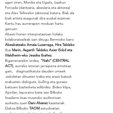
ageri ziren, Monika eta Ugaitz, Izaskun 
Forcada (dantzaria, abeslaria eta aktorea) 
eta Alex Tellorekin (aktorea) batera. Biak ala 
biak artista ezagunak dira euskal eszenan. 
Kantu hau aurrerapen moduan hartu 
genuen
Abesti honen interpretazioan holako 
kolaboratzaileak izan ditugu Bermioko Izaro 
Abesbatzako Amaia Luzarraga, Hira Taldeko
Ibai 
Marin, Asgarth Taldeko Axier Enbil eta 
Waldheim-eko Jessika Ibañez.
Bigarrenarekin ordea, 
“Nahi” (CENTRAL 
ACT)
, aurreko istoriari jarraipena emoteaz 
gain,   diagnostikatuta dauden umeek 
,eskoletan dituzten traba eta arazo batzuk 
erakusten dizkigute, bulling eta guraso 
batzuen bazterketa adibidez. Bideo klipa, 
Apirilan, leporaino bete zen Bilboko 
Itsadarra itsas museoko auditorioan 
aurkeztu zuen 
Dani Alvarez 
kazetariak.
Diskoa Bilboko 
TAOM
 estudioetan 