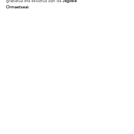
grabatua eta ekoiztua izan da 
Jagoba 
Ormaetxea
k 