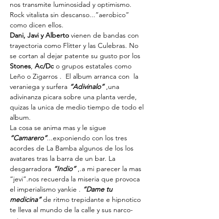
nos transmite luminosidad y optimismo. 
Rock vitalista sin descanso...”aerobico” 
como dicen ellos.
Dani, Javi
y Alberto 
vienen de bandas con 
trayectoria como Flitter y las Culebras. No 
se cortan al dejar patente su gusto por los 
Stones
,
 Ac/Dc
 o grupos estatales como 
Leño o Zigarros .  El album arranca con  la 
veraniega y surfera
 “Adivinalo”
 ,una 
adivinanza picara sobre una planta verde, 
quizas la unica de medio tiempo de todo el 
album.
La cosa se anima mas y le sigue 
“Camarero”
...exponiendo con los tres 
acordes de La Bamba algunos de los los 
avatares tras la barra de un bar. La 
desgarradora 
“Indio” 
,.a mi parecer la mas 
“jevi”.nos recuerda la miseria que provoca 
el imperialismo yankie .
 “Dame tu 
medicina”
 de ritmo trepidante e hipnotico 
te lleva al mundo de la calle y sus narco-