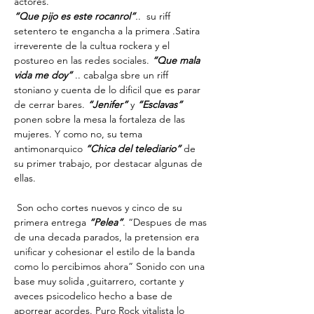
actores.
“Que pijo es este rocanrol”
.
.  su riff 
setentero te engancha a la primera .Satira 
irreverente de la cultua rockera y el 
postureo en las redes sociales.
 “Que mala 
vida me doy”
 .. cabalga sbre un riff 
stoniano y cuenta de lo dificil que es parar 
de cerrar bares. 
“Jenifer”
 y 
“Esclavas”
ponen sobre la mesa la fortaleza de las 
mujeres. Y como no, su tema 
antimonarquico 
”Chica del telediario”
 de 
su primer trabajo, por destacar algunas de 
ellas.
 Son ocho cortes nuevos y cinco de su 
primera entrega 
“Pelea”
. “Despues de mas 
de una decada parados, la pretension era 
unificar y cohesionar el estilo de la banda 
como lo percibimos ahora” Sonido con una 
base muy solida ,guitarrero, cortante y 
aveces psicodelico hecho a base de 
aporrear acordes. Puro Rock vitalista lo 