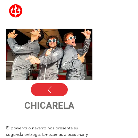
CHICARELA
El power-trio navarro nos presenta su 
segunda entrega. Emezamos a escuchar y 