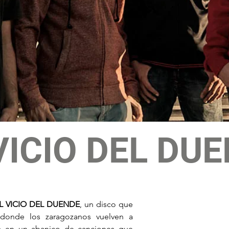
VICIO DEL DU
L VICIO DEL DUENDE
, un disco que 
 donde los zaragozanos vuelven a 
as en un abanico de canciones que 