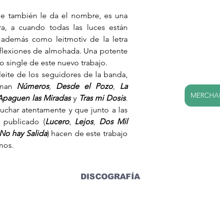
ue también le da el nombre, es una 
a, a cuando todas las luces están 
además como leitmotiv de la letra 
flexiones de almohada. Una potente 
 single de este nuevo trabajo.
leite de los seguidores de la banda, 
man 
Números
, 
Desde el Pozo
, 
La 
MERCHAN
Apaguen las Miradas
 y 
Tras mi Dosis
. 
char atentamente y que junto a las 
 publicado (
Lucero
,
Lejos
, 
Dos Mil 
No hay Salida
) hacen de este trabajo 
nos.
DISCOGRAFÍA