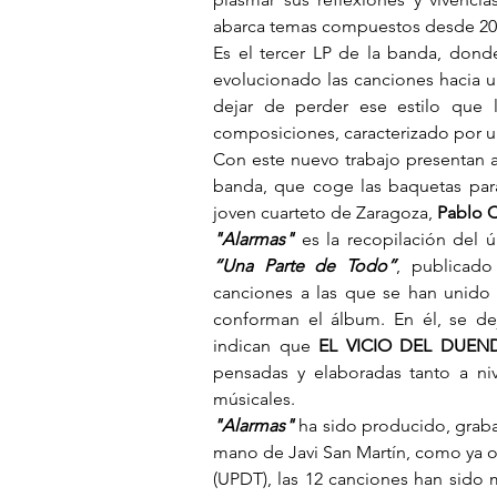
abarca temas compuestos desde 200
Es el tercer LP de la banda, dond
evolucionado las canciones hacia una
dejar de perder ese estilo que 
composiciones, caracterizado por u
Con este nuevo trabajo presentan
banda, que coge las baquetas para
joven cuarteto de Zaragoza, 
Pablo C
"Alarmas"
“Una Parte de Todo”
, publicado
canciones a las que se han unido a
conforman el álbum. En él, se de
indican que 
EL VICIO DEL DUEN
pensadas y elaboradas tanto a niv
músicales.
"Alarmas"
 ha sido producido, grab
mano de Javi San Martín, como ya oc
(UPDT), las 12 canciones han sido 