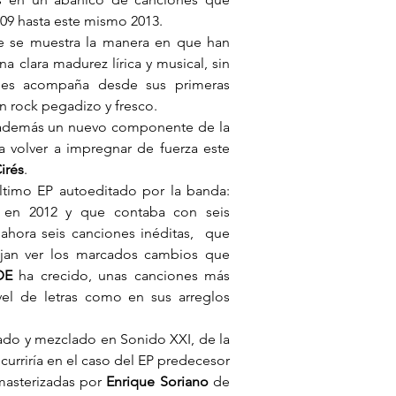
9 hasta este mismo 2013.
e se muestra la manera en que han 
 clara madurez lírica y musical, sin 
les acompaña desde sus primeras 
n rock pegadizo y fresco.
 además un nuevo componente de la 
 volver a impregnar de fuerza este 
irés
.
 es la recopilación del último EP autoeditado por la banda: 
 en 2012 y que contaba con seis 
hora seis canciones inéditas,  que 
jan ver los marcados cambios que 
DE
 ha crecido, unas canciones más 
el de letras como en sus arreglos 
ado y mezclado en Sonido XXI, de la 
urriría en el caso del EP predecesor 
masterizadas por 
Enrique Soriano
 de 