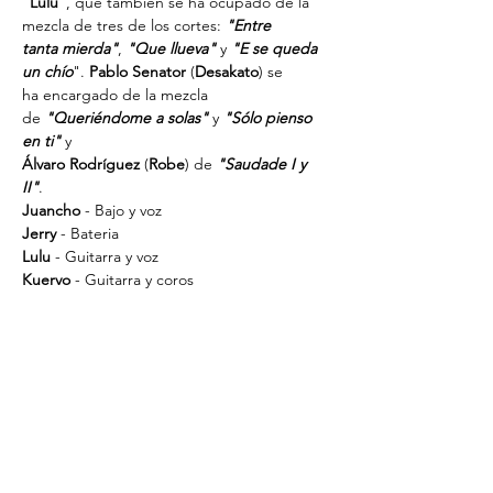
“Lülu”
, que también se ha ocupado de la 
mezcla de tres de los cortes:
 "Entre
tanta mierda"
,
 "Que llueva"
 y
 "E se queda 
un chío
".
 Pablo Senator
 (
Desakato
) se
ha encargado de la mezcla 
de
 "Queriéndome a solas"
 y 
"Sólo pienso 
en ti"
 y
Álvaro Rodríguez 
(
Robe
) de 
"Saudade I y 
II"
.
Juancho
 - Bajo y voz
Jerry
 - Bateria
Lulu 
- Guitarra y voz
Kuervo
 - Guitarra y coros 