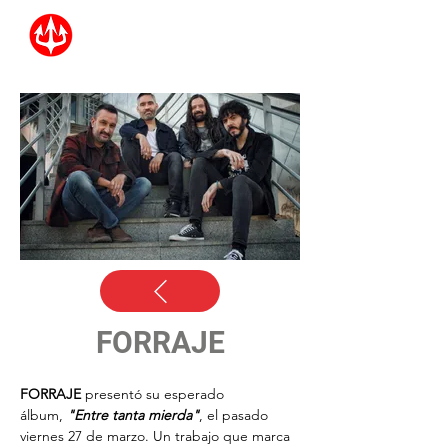
FORRAJE
FORRAJE
 presentó su esperado 
álbum,
 "Entre tanta mierda"
, el pasado 
viernes 27 de marzo. Un trabajo que marca 