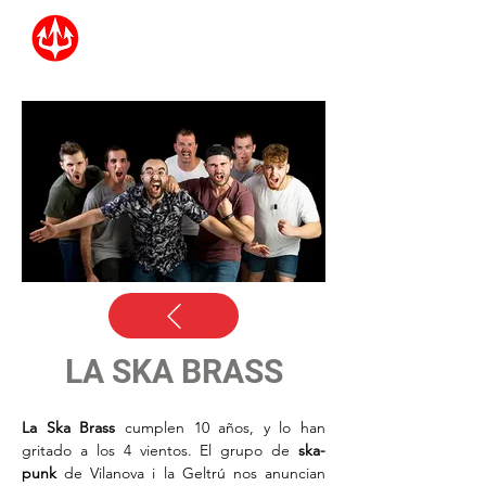
LA SKA BRASS
La Ska Brass
 cumplen 10 años, y lo han 
gritado a los 4 vientos. El grupo de 
ska-
punk
 de Vilanova i la Geltrú nos anuncian 