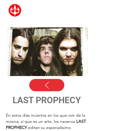
LAST PROPHECY
En estos días inciertos en los que vivir de la 
música, sí que es un arte, los navarros 
LAST 
PROPHECY
 editan su esperadísimo 