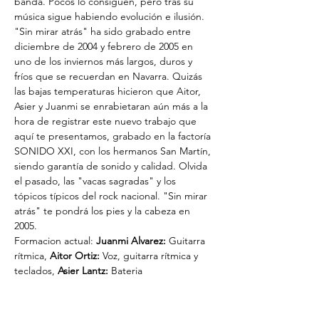
banda. Pocos lo consiguen, pero tras su 
música sigue habiendo evolución e ilusión. 
"Sin mirar atrás" ha sido grabado entre 
diciembre de 2004 y febrero de 2005 en 
uno de los inviernos más largos, duros y 
fríos que se recuerdan en Navarra. Quizás 
las bajas temperaturas hicieron que Aitor, 
Asier y Juanmi se enrabietaran aún más a la 
hora de registrar este nuevo trabajo que 
aquí te presentamos, grabado en la factoría 
SONIDO XXI, con los hermanos San Martín, 
siendo garantía de sonido y calidad. Olvida 
el pasado, las "vacas sagradas" y los 
tópicos típicos del rock nacional. "Sin mirar 
atrás" te pondrá los pies y la cabeza en 
2005.
Formacion actual: 
Juanmi Alvarez: 
Guitarra 
rítmica, 
Aitor Ortiz:
 Voz, guitarra rítmica y 
teclados,
 Asier Lantz:
 Bateria 