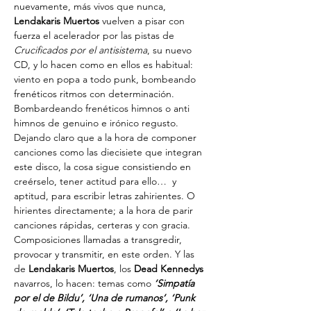
nuevamente, más vivos que nunca, 
Lendakaris Muertos
 vuelven a pisar con 
fuerza el acelerador por las pistas de 
Crucificados por el antisistema
, su nuevo 
CD, y lo hacen como en ellos es habitual: 
viento en popa a todo punk, bombeando 
frenéticos ritmos con determinación. 
Bombardeando frenéticos himnos o anti 
himnos de genuino e irónico regusto. 
Dejando claro que a la hora de componer 
canciones como las diecisiete que integran 
este disco, la cosa sigue consistiendo en 
creérselo, tener actitud para ello…  y 
aptitud, para escribir letras zahirientes. O 
hirientes directamente; a la hora de parir 
canciones rápidas, certeras y con gracia. 
Composiciones llamadas a transgredir, 
provocar y transmitir, en este orden. Y las 
de
 Lendakaris Muertos
, los 
Dead Kennedys
navarros, lo hacen: temas como 
‘Simpatía 
por el de Bildu’, ‘Una de rumanos’, ‘Punk 