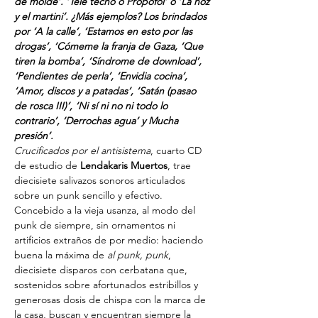
de molde’. ‘Tele techo o Propofol’ o ‘La hoz 
y el martini’. ¿Más ejemplos? Los brindados 
por ‘A la calle’, ‘Estamos en esto por las 
drogas’, ‘Cómeme la franja de Gaza, ‘Que 
tiren la bomba’, ‘Síndrome de download’, 
‘Pendientes de perla’, ‘Envidia cocina’, 
‘Amor, discos y a patadas’, ‘Satán (pasao 
de rosca III)’, ‘Ni sí ni no ni todo lo 
contrario’, ‘Derrochas agua’ y Mucha 
presión’.
Crucificados por el antisistema
, cuarto CD 
de estudio de
 Lendakaris Muertos
, trae 
diecisiete salivazos sonoros articulados 
sobre un punk sencillo y efectivo. 
Concebido a la vieja usanza, al modo del 
punk de siempre, sin ornamentos ni 
artificios extraños de por medio: haciendo 
buena la máxima de 
al punk, punk
, 
diecisiete disparos con cerbatana que, 
sostenidos sobre afortunados estribillos y 
generosas dosis de chispa con la marca de 
la casa, buscan y encuentran siempre la 