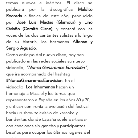
temas nuevos e inéditos. El disco se 
publicará por la discográfica 
Maldito 
Records
 a finales de este año, producido 
por 
José Luis Macías (Glamour) y Lino 
Oviaño (Comité Cisne)
, y contará con las 
voces de los dos cantantes solistas a lo largo 
de su historia, los hermanos 
Alfonso y 
Sergio Aguado
.
Como anticipo del nuevo disco, hoy han 
publicado en las redes sociales su nuevo 
videoclip, 
“Nunca Ganaremos Eurovisión”
, 
que irá acompañado del hashtag 
#NuncaGanaremosEurovision
. En el 
videoclip, 
Los Inhumanos
 hacen un 
homenaje a Massiel y los temas que 
representaron a España en los años 60 y 70, 
y critican con ironía la evolución del festival 
hacia un show televisivo de karaoke y 
banderitas donde España suele participar 
con canciones sin gancho y participantes 
bisoños para ocupar los últimos lugares del 