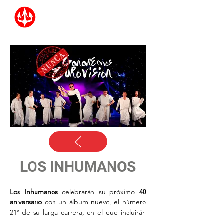
LOS INHUMANOS
Los Inhumanos
 celebrarán su próximo 
40 
aniversario
 con un álbum nuevo, el número 
21º de su larga carrera, en el que incluirán 