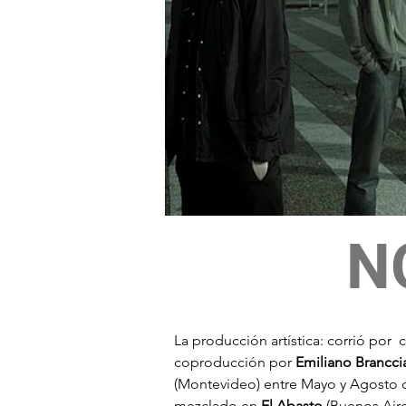
N
La producción artística: corrió por  
coproducción por 
Emiliano Branccia
(Montevideo) entre Mayo y Agosto 
mezclado en 
El Abasto
 (Buenos Aire