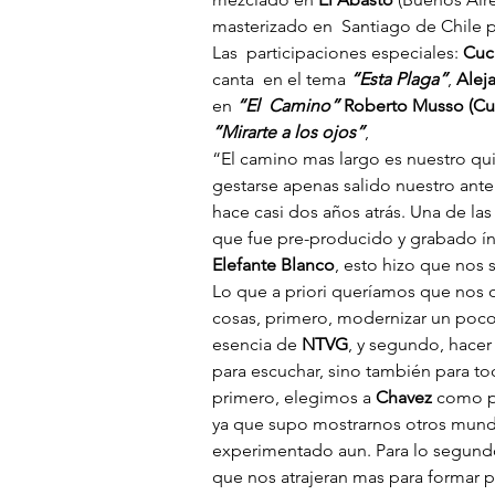
masterizado en  Santiago de Chile 
Las  participaciones especiales:
 Cuc
canta  en el tema 
“Esta Plaga”
,
 Alej
en 
“El  Camino”
Roberto Musso (Cu
“Mirarte a los ojos”
,
“El camino mas largo es nuestro qu
gestarse apenas salido nuestro anter
hace casi dos años atrás. Una de las
que fue pre-producido y grabado í
Elefante Blanco
, esto hizo que nos
Lo que a priori queríamos que nos o
cosas, primero, modernizar un poco 
esencia de 
NTVG
, y segundo, hacer
para escuchar, sino también para toc
primero, elegimos a
 Chavez
 como p
ya que supo mostrarnos otros mund
experimentado aun. Para lo segund
que nos atrajeran mas para formar p