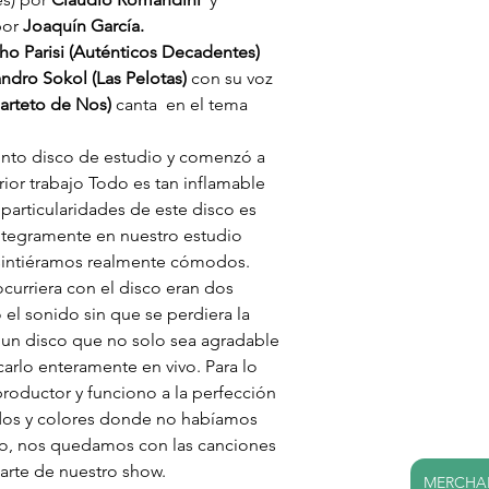
por
 Joaquín García.
ho Parisi
(Auténticos Decadentes)
andro Sokol (Las Pelotas)
 con su voz 
arteto de Nos)
 canta  en el tema 
into disco de estudio y comenzó a 
ior trabajo Todo es tan inflamable 
 particularidades de este disco es 
ntegramente en nuestro estudio
 sintiéramos realmente cómodos.
curriera con el disco eran dos 
el sonido sin que se perdiera la 
 un disco que no solo sea agradable 
arlo enteramente en vivo. Para lo 
roductor y funciono a la perfección 
os y colores donde no habíamos 
o, nos quedamos con las canciones 
arte de nuestro show.
MERCHAN