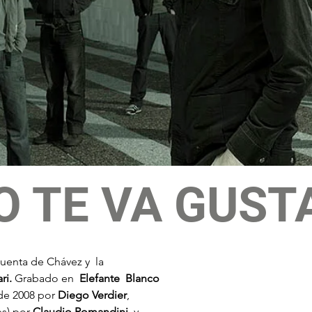
O TE VA GUST
cuenta de Chávez y  la  
ri.
 Grabado en  
Elefante  Blanco
de 2008 por 
Diego Verdier
,  
s) por 
Claudio Romandini 
 y 