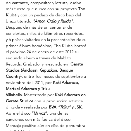
de cantante, compositor y letrista, vuelve 
más fuerte que nunca con su proyecto 
The 
Kluba
 y con un pedazo de disco bajo del 
brazo titulado
"Amor, Odio y Ruido"
. 
Después de más de un centenar de 
conciertos, miles de kilómetros recorridos,  
y 6 países visitados en la presentación de su 
primer álbum homónimo, The Kluba lanzará 
el próximo 24 de enero de este 2012 su 
segundo álbum a través de Maldito 
Records. Grabado  y mezclado en  
Garate 
Studios (Andoain, Gipuzkoa, Basque 
Country),
 entre  los meses de septiembre a 
noviembre del  2011, por
 Kaki Arkarazo, 
Martxel Arkarazo y Triku 
Villabella.
 Masterizado por 
Kaki Arkarazo en 
Garate Studios
 con la producción artística 
dirigida y realizada por 
BVA 
“Triku” 
y JSK. 
Abre el disco 
“Mi voz”,
 una de las 
canciones con más fuerza del disco. 
Mensaje positivo aún en días de penumbra  