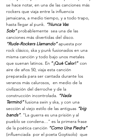
se hace notar, en una de las canciones más 
rockers que viaja entre la influencia 
jamaicana, a medio tiempo, y a todo trapo, 
hasta llegar al punk.
“Nunca Vas 
Solo”
 probablemente  sea una de las 
canciones más divertidas del disco.
“Rude-Rockers Llamando”
 apuesta por 
rock clásico, ska y punk fusionados en una 
misma canción y todo bajo unos metales 
que suenan latinos. En 
“¡Qué Calor!”
 con 
aire de años 50, viaja esta canción 
preparada para ser cantada durante los 
veranos más calurosos,  en medio de la 
civilización del derroche y de la 
construcción incontrolada. 
“Nada 
Terminó”
 fusiona swin y ska, y con una 
sección al viejo estilo de las antiguas 
“big 
bands”
. “La guerra es una prisión y al 
pueblo se condena…” es la primera frase 
de la poética canción 
“Como Una Piedra”
(influenciada  por el poeta Goytisolo)  que 