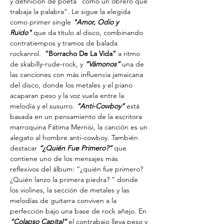
y definición de poeta “como un obrero que 
trabaja la palabra”. Le sigue la elegida 
como primer single 
"Amor, Odio y 
Ruido"
 que da título al disco, combinando 
contratiempos y tramos de balada 
rockanrol.  
“Borracho De La Vida”
 a ritmo 
de skabilly-rude-rock, y 
“Vámonos”
 una de 
las canciones con más influencia jamaicana 
del disco, donde los metales y el piano 
acaparan peso y la voz vuela entre la 
melodía y el susurro. 
“Anti-Cowboy”
 está 
basada en un pensamiento de la escritora 
marroquina Fátima Mernisi, la canción es un 
alegato al hombre anti-cowboy. También 
destacar
“¿Quién Fue Primero?”
 que 
contiene uno de los mensajes más 
reflexivos del álbum: “¿quién fue primero? 
¿Quién lanzo la primera piedra? ” donde 
los violines, la sección de metales y las 
melodías de guitarra conviven a la 
perfección bajo una base de rock añejo. En 
“Colapso Capital”
 el contrabajo lleva peso y 