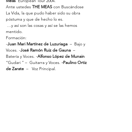
Meas
  European Tour 2004.
Ante ustedes 
THE MEAS
 con Buscándose 
La Vida, la que pudo haber sido su obra 
póstuma y que de hecho lo es.
 …y así son las cosas y así se las hemos 
mentido.
Formación:
-
Juan Mari Martínez de Luzuriaga
  –  Bajo y 
Voces. -
José Ramón Ruiz de Gauna 
 –  
Batería y Voces. -
Alfonso López de Munain
“Gudari ” –  Guitarra y Voces. 
-Paulino Ortiz 
de Zarate
  –   Voz Principal.