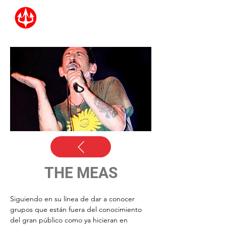
THE MEAS
Siguiendo en su línea de dar a conocer 
grupos que están fuera del conocimiento 
del gran público como ya hicieran en 