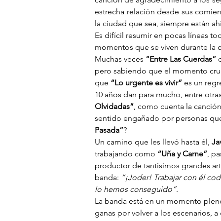
estrecha relación desde sus comienz
la ciudad que sea, siempre están ah
Es difícil resumir en pocas líneas t
momentos que se viven durante la c
Muchas veces 
“Entre Las Cuerdas”
 
pero sabiendo que el momento crucia
que 
“Lo urgente es vivir”
 es un regr
10 años dan para mucho, entre otras
Olvidadas”
, como cuenta la canción
sentido engañado por personas que
Pasada”
?
Un camino que les llevó hasta él, 
Ja
trabajando como 
“Uña y Carne”
, pa
productor de tantísimos grandes arti
banda: 
“¡Joder! Trabajar con él co
lo hemos conseguido”
.
La banda está en un momento ple
ganas por volver a los escenarios, a