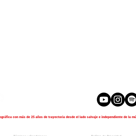
ográfica con más de 25 años de trayectoria desde el lado salvaje e independiente de la mú
© 2025 Maldito Records S.L. Todos los derechos reservados
Plaza Profesor Tierno Galván, 4, 46016 Tavernes Blanques, Valencia