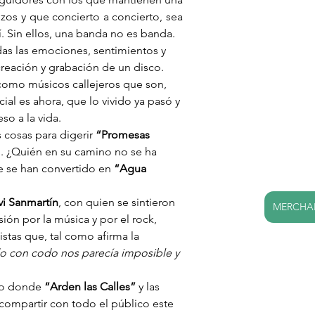
os y que concierto a concierto, sea 
í. Sin ellos, una banda no es banda.
odas las emociones, sentimientos y 
reación y grabación de un disco. 
como músicos callejeros que son, 
l es ahora, que lo vivido ya pasó y 
eso a la vida.
 cosas para digerir 
“Promesas 
. ¿Quién en su camino no se ha 
 se han convertido en 
“Agua 
vi Sanmartín
, con quien se sintieron 
MERCHAN
sión por la música y por el rock, 
stas que, tal como afirma la 
do con codo nos parecía imposible y 
no donde
 “Arden las Calles”
 y las 
 compartir con todo el público este 