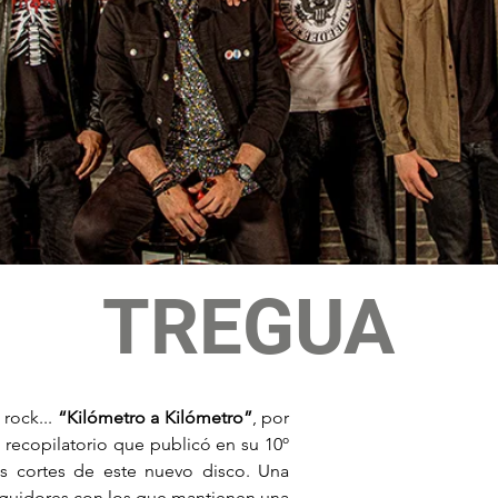
TREGUA
rock... 
“Kilómetro a Kilómetro”
, por 
l recopilatorio que publicó en su 10º 
s cortes de este nuevo disco. Una 
guidores con los que mantienen una 