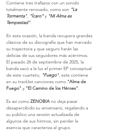
Contiene tres trallazos con un sonido 
totalmente renovado, como son
 "La 
Tormenta"
,
 "Ícaro" 
y 
"Mi Alma es 
Tempestad"
.
En esta ocasión, la banda recupera grandes 
clásicos de su discografía que han marcado 
su trayectoria y que seguro harán las 
delicias de sus seguidores más acérrimos. 
El pasado 26 de septiembre de 2025, la 
banda sacó a la luz el primer EP conceptual 
de este cuarteto,
 "Fuego"
, este contiene 
en su tracklist canciones como 
"Alma de 
Fuego"
y
"El Camino de los Héroes"
.
Es así como 
ZENOBIA 
no deja pasar 
desapercibido su aniversario, regalando a 
su público una versión actualizada de 
algunos de sus himnos, sin perder la 
esencia que caracteriza al grupo.