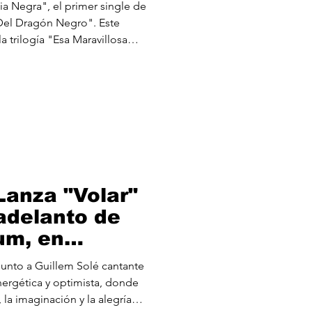
 Dragón
 Negra", el primer single de
Del Dragón Negro". Este
la trilogía "Esa Maravillosa
ilizar la salud mental. La
 y una conducta suicida, tal
eoclip que la acompaña, con
ir y brindar apoyo a tiempo.
ental es tangible en esta
te
anza "Volar"
adelanto de
um, en
 con Buhos.
unto a Guillem Solé cantante
nergética y optimista, donde
 la imaginación y la alegría