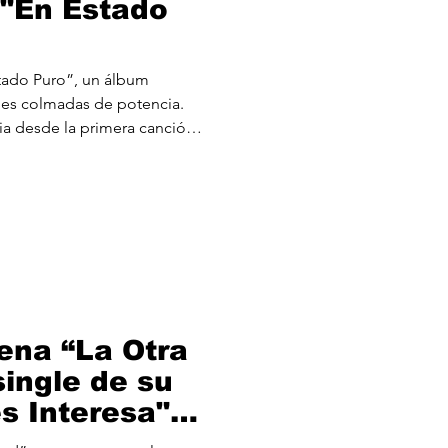
"En Estado
ado Puro”, un álbum
es colmadas de potencia.
 desde la primera canción
”, que muestra la rudeza de la
do track "A Toda Velocidad",
el nuevo integrante, Charlie
huella en este nuevo álbum.
tar una balada de metal
l al escuchar el pri
ena “La Otra
single de su
s Interesa"