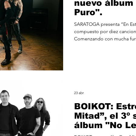
nuevo álbum 
Puro".
SARATOGA presenta “En Est
compuesto por diez cancion
Comenzando con mucha furia
“Inteligencia Artificial (I.A)
banda, al igual que el segun
una propuesta compositiva d
Parra, quien promete dejar 
En esta ocasión no podía fal
melódico que nos erice la pie
23 abr
BOIKOT: Estr
Mitad”, el 3º 
álbum "No Le
(19/06).