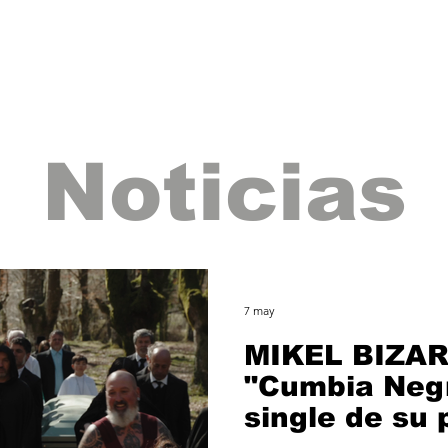
Lanzamientos
Artistas
Tienda
Management
E
Noticias
7 may
MIKEL BIZAR
"Cumbia Negr
single de su