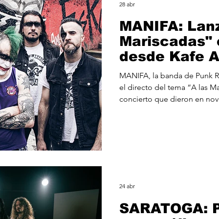
28 abr
MANIFA: Lanz
Mariscadas" 
desde Kafe A
MANIFA, la banda de Punk Ro
el directo del tema “A las M
concierto que dieron en no
de su 20º aniversario en el Kaf
canción pertenece al disco d
(2016) uno de los trabajos má
el cual están celebrando est
temática y repertorio de est
carrera musical.
24 abr
SARATOGA: P