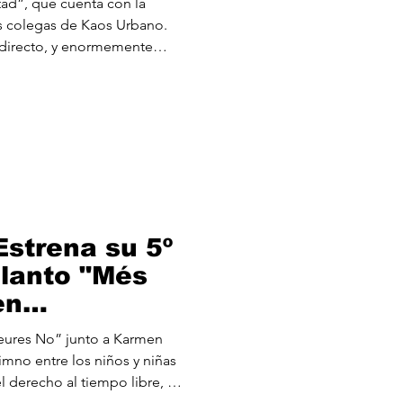
ad”, que cuenta con la
s colegas de Kaos Urbano.
 directo, y enormemente
ntro del relato a quienes
iciones invisibilizadas,
ilegios, sobreviviendo en un
 y destajo. Una clase
de apropiarse la facción más
onservadora de nuestros re
strena su 5º
elanto "Més
en
 con
l derecho al tiempo libre, el