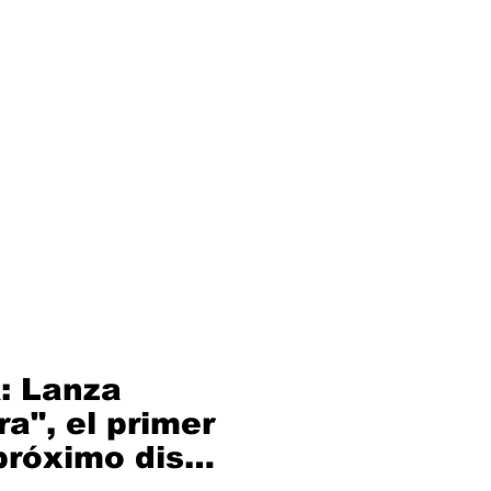
ditorial
Contacto
: Lanza
a", el primer
 próximo disco