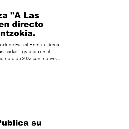
a "A Las
en directo
ntzokia.
ck de Euskal Herria, estrena
ariscadas”, grabada en el
viembre de 2023 con motivo
e Antzokia de Bilbao. Esta
e estudio “Cristales rotos”
s significativos de la banda, y
e 2026 con una gira con la
e disco tan importante en su
ublica su