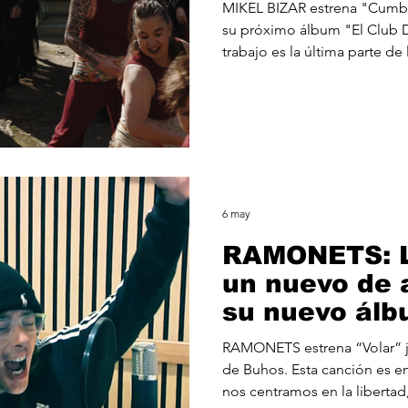
"El Club Del
MIKEL BIZAR estrena "Cumbia
Negro".
su próximo álbum "El Club 
trabajo es la última parte de 
Niebla", cuyo objetivo es visib
canción cuenta una depresión
como podemos ver en el vid
la única intención de preven
La complejidad de la salud m
historia, donde una letra tris
6 may
RAMONETS: L
un nuevo de 
su nuevo álb
colaboración
RAMONETS estrena “Volar” j
de Buhos. Esta canción es e
nos centramos en la libertad,