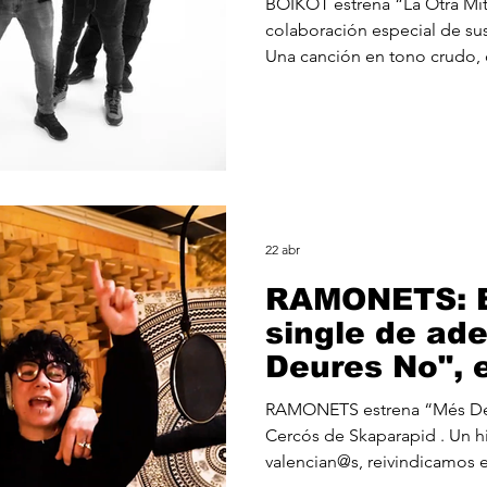
BOIKOT estrena “La Otra Mit
colaboración especial de su
Una canción en tono crudo,
pegadizo, que sitúa en el ce
sostienen este país desde pos
alejadas de prebendas y priv
cotidiano de sudor, esfuerzo
trabajadora de la que preten
reaccionaria, centralista y c
22 abr
RAMONETS: E
single de ad
Deures No", 
colaboración
RAMONETS estrena “Més Deures No” junto a Karmen
Skaparapid.
Cercós de Skaparapid . Un himno entre los niños y niñas
valencian@s, reivindicamos e