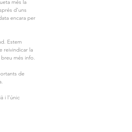
queta més la 
esprés d’uns 
data encara per 
ud. Estem 
reivindicar la 
n breu més info.
portants de 
a.
à i l’únic 