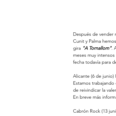
Después de vender má
Cunit y Palma hemos
gira
 "A Tornallom"
. 
meses muy intensos h
fecha todavía para d
Alicante (6 de junio
Estamos trabajando 
de reivindicar la val
En breve más inform
Cabrón Rock (13 junio