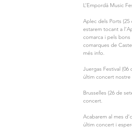
L’Empordà Music Fest 
Aplec dels Ports (25 
estarem tocant a l’Ap
comarca i pels bons r
comarques de Castell
més info.
Juergas Festival (06 
últim concert nostre
Brusselles (26 de set
concert. 
Acabarem al mes d’oc
últim concert i espe