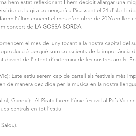
lma hem estat reflexionant I hem decidit allargar una mi
Així doncs la gira començarà a Picassent el 24 d’abril i d
arem l’últim concert el mes d’octubre de 2026 en lloc i 
tim concert de 
LA GOSSA SORDA
.
Comencem el mes de juny tocant a la nostra capital del s
utoproducció perquè som conscients de la importància de 
nt davant de l’intent d’extermini de les nostres arrels. E
ic): Este estiu serem cap de cartell als festivals més im
n de manera decidida per la música en la nostra llengu
liol, Gandia):  Al Pîrata farem l’únic festival al País Valenci
es centrals en tot l’estiu.
, Salou).