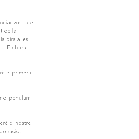
unciar-vos que 
t de la 
a gira a les 
d. En breu 
à el primer i 
r el penúltim 
rà el nostre 
ormació. 