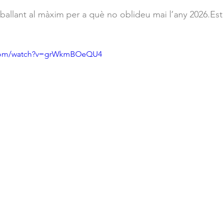
ballant al màxim per a què no oblideu mai l’any 2026.Est
.com/watch?v=grWkmBOeQU4