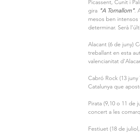
Picassent, Cunit i Pa
gira 
"A Tornallom"
. 
mesos ben intensos f
determinar. Serà l’úl
Alacant (6 de juny) 
treballant en esta a
valencianitat d’Alaca
Cabró Rock (13 juny V
Catalunya que aposte
Pirata (9,10 o 11 de ju
concert a les comarqu
Festiuet (18 de juliol