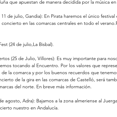
luña que apuestan de manera decidida por la música en 
o 11 de julio, Gandia): En Pirata haremos el único festival 
o concierto en las comarcas centrales en todo el verano.F
st (24 de julio,La Bisbal).
rtos (25 de Julio, Villores): Es muy importante para nos
emos tocando al Encuentro. Por los valores que represen
 de la comarca y por los buenos recuerdos que tenemos.
cierto de la gira en las comarcas de Castelló, será tamb
marcas del norte. En breve más información.
de agosto, Adra): Bajamos a la zona almeriense al Juerga
cierto nuestro en Andalucía.