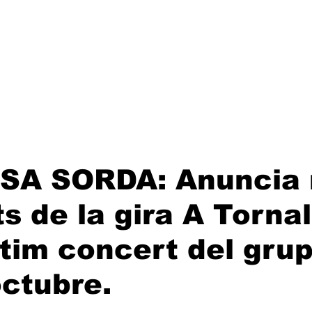
Lanzamientos
Artistas
Tienda
Management
E
SA SORDA: Anuncia
s de la gira A Tornal
ültim concert del grup
ctubre.