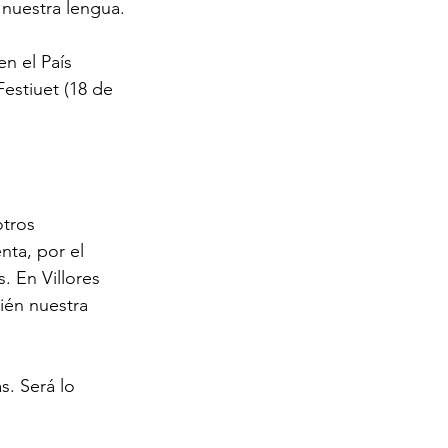
nuestra lengua.
en el País 
estiuet (18 de 
otros 
ta, por el 
 En Villores 
ién nuestra 
s. Será lo 