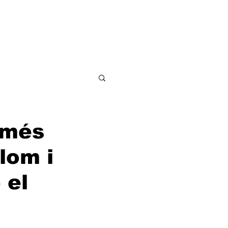
ditorial
Contacto
 més
lom i
 el