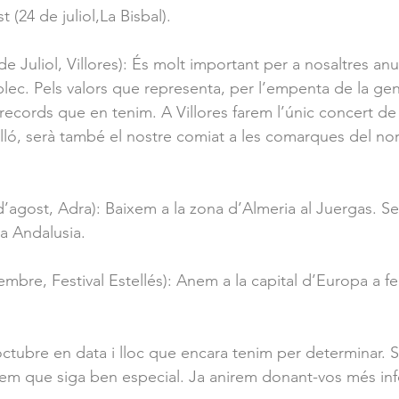
(24 de juliol,La Bisbal).
de Juliol, Villores): És molt important per a nosaltres an
lec. Pels valors que representa, per l’empenta de la gen
ecords que en tenim. A Villores farem l’únic concert de l
ó, serà també el nostre comiat a les comarques del nor
d’agost, Adra): Baixem a la zona d’Almeria al Juergas. Ser
 a Andalusia.
embre, Festival Estellés): Anem a la capital d’Europa a fe
tubre en data i lloc que encara tenim per determinar. Se
rem que siga ben especial. Ja anirem donant-vos més inf