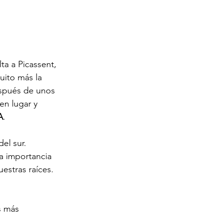
a a Picassent, 
ito más la 
espués de unos 
n lugar y 
A
.
el sur. 
a importancia 
estras raíces. 
s más 