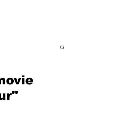
ditorial
Contacto
movie
ur"