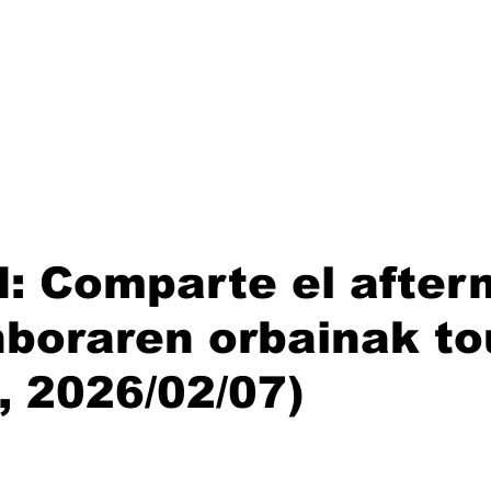
Lanzamientos
Artistas
Tienda
Management
E
: Comparte el after
boraren orbainak to
a, 2026/02/07)