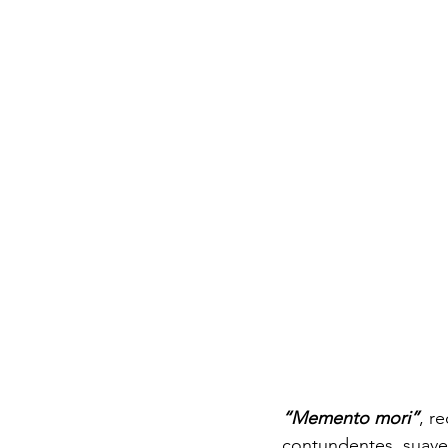
“Memento mori”
, r
contundentes, suaves