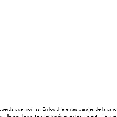
ecuerda que morirás. En los diferentes pasajes de la canc
 y llenos de ira, te adentrarás en este concepto de que