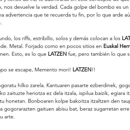
o, nos devuelve la verdad. Cada golpe del bombo es un 
a advertencia que te recuerda tu fin, por lo que arde aú
.
do, los riffs, estribillo, solos y demás colocan a los 
LA
de. Metal. Forjado como en pocos sitios en 
Euskal Herr
enen. Esto, es lo que
 LATZEN
 fue, pero también lo que s
mpo se escape, Memento mori! 
LATZEN
!!
ogoratu hilko zarela. Kantuaren pasarte ezberdinek, gog
uko zaituzte heriotza ez dela itzala, ispilua baizik, egiara i
tu honetan. Bonboaren kolpe bakoitza itzaltzen den tau
a gogorarazten gaituen abisu bat, beraz sugarretan erre 
u arte.