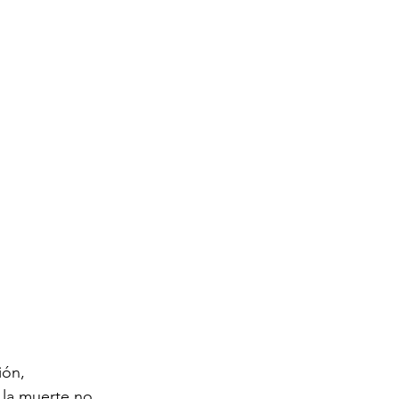
ión, 
 la muerte no 