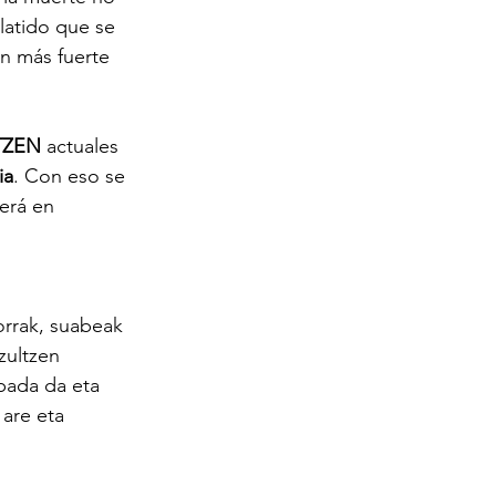
latido que se 
n más fuerte 
TZEN
 actuales 
ia
. Con eso se 
erá en 
orrak, suabeak 
tzultzen 
pada da eta 
are eta 