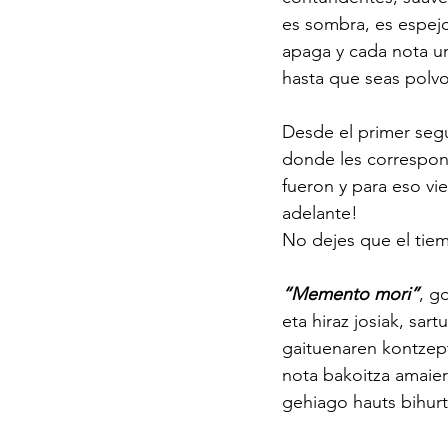
es sombra, es espej
apaga y cada nota un
hasta que seas polvo
Desde el primer segun
donde les correspon
fueron y para eso vi
adelante!
No dejes que el tie
“Memento mori”
, g
eta hiraz josiak, sart
gaituenaren kontzep
nota bakoitza amaier
gehiago hauts bihurt