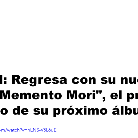
Lanzamientos
Artistas
Tienda
Management
E
: Regresa con su nu
"Memento Mori", el p
o de su próximo álb
com/watch?v=hLNS-V5L6uE