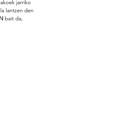
lakoek jarriko 
la lantzen den 
EN
 bait da, 