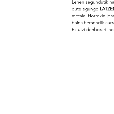
Lehen segundutik hasi
dute egungo 
LATZE
metala. Horrekin joan
baina hemendik aurre
Ez utzi denborari ih