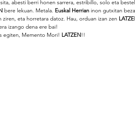
ta, abesti berri honen sarrera, estribillo, solo eta beste
N
 bere lekuan. Metala. 
Euskal Herrian
 inon gutxitan beza
 ziren, eta horretara datoz. Hau, orduan izan zen 
LATZ
ra izango dena ere bai! 
es egiten, Memento Mori! 
LATZEN
!!