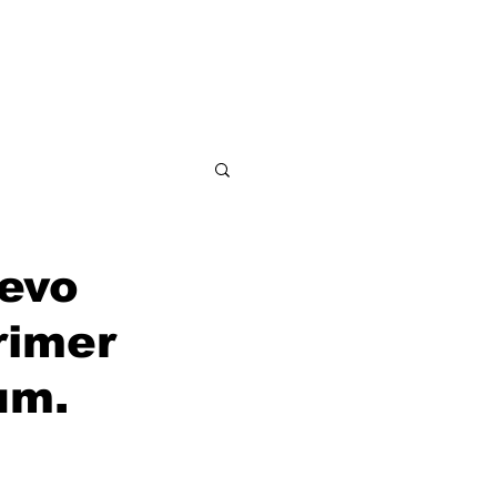
ditorial
Contacto
evo
rimer
um.