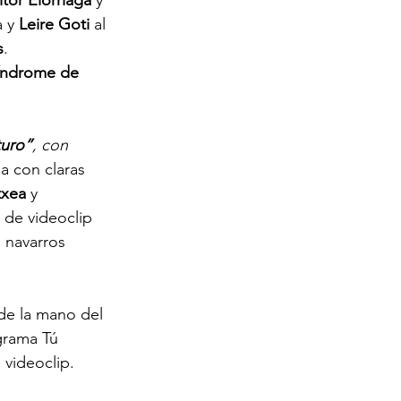
itor Elorriaga
 y
 y 
Leire Goti
 al 
s
. 
índrome de 
turo”
, con
na con claras
txea
 y
 de videoclip 
 navarros
de la mano del
grama Tú
 videoclip.