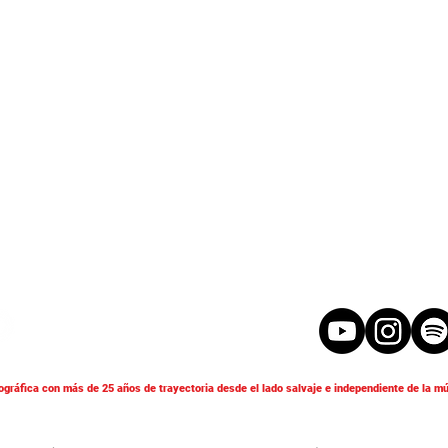
ográfica con más de 25 años de trayectoria desde el lado salvaje e independiente de la mú
© 2025 Maldito Records S.L. Todos los derechos reservados
SUJETO K: Presenta su
LAT
Plaza Profesor Tierno Galván, 4, 46016 Tavernes Blanques, Valencia