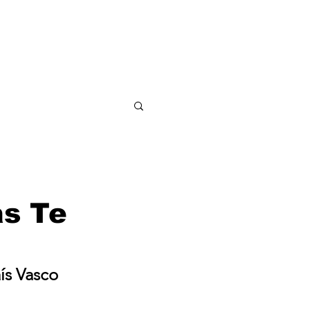
ditorial
Contacto
as Te
ís Vasco