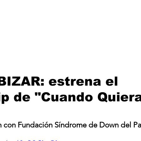
Lanzamientos
Artistas
Tienda
Management
E
IZAR: estrena el
ip de "Cuando Quier
n con Fundación Síndrome de Down del Pa