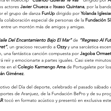
nta el videoclip 
“Cuando Quieras Te Vas”
 dirigido por 
A
s actores 
Javier Chueca
 e 
Itxaso Quintana
, por la banda
or el grupo de danza 
FunUp
 dirigido por 
Yolanda Iglesia
a colaboración especial de personas de la 
Fundación S
 
entre un montón más de amigos y amigas.
aile Del Encantamiento Bajo El Mar”
 de 
“Regreso Al Fu
ret”
, un gracioso recuerdo a 
Ozzy
 y una sarcástica esce
n, una fantástica canción compuesta por 
Jagoba Ormae
á reír y emocionarte a partes iguales. Casi siete minutos
te en el 
Colegio Karmengo Ama 
de Portugalete por los
ián Giménez
.
otivo del Día del deporte, celebrado el pasado sábado 
ortes de Aranjuez, de la Fundación BePro y de su pro
AR
 tocó en formato acústico y presentó en exclusiva este