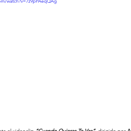
.com/watch?v=7z9pPAeqQAg