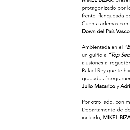
MIKEL BIZAR
, prese
protagonizado por lo
frente, flanqueada p
Cuenta además con l
Down del País Vasco
Ambientada en el 
“B
un guiño a 
“Top Sec
alusiones al reguetó
Rafael Rey que te har
grabados íntegramen
Julio Mazarico
 y 
Adr
Por otro lado, con m
Departamento de dep
incluido, 
MIKEL BIZ