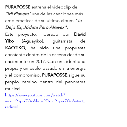
PURAPOSSE
 estrena el videoclip de 
"Mi Planeta"
 una de las canciones más 
emblematicas de su ultimo álbum 
"Te 
Dejo Ex, Jódete Pero Alrevex". 
Este proyecto, liderado por 
David 
Yiko
 (Aguayiko), guitarrista de 
KAOTIKO
, ha sido una propuesta 
constante dentro de la escena desde su 
nacimiento en 2017. Con una identidad 
propia y un estilo basado en la energía 
y el compromiso, 
PURAPOSSE
 sigue su 
propio camino dentro del panorama 
musical.
https://www.youtube.com/watch?
v=xuc9ppixZOc&list=RDxuc9ppixZOc&start_
radio=1