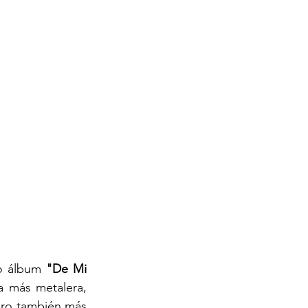
o álbum 
"De Mi 
 más metalera, 
ro también más 