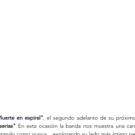
uerte en espiral"
, el segundo adelanto de su próxim
erias"
 En esta ocasión la banda nos muestra una cara
ntando como nunca... explorando su lado más íntimo pe