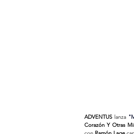
ADVENTUS
 lanza 
"M
Corazón Y Otras Mis
con 
Ramón Lage
 ca