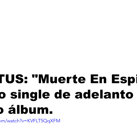
Lanzamientos
Artistas
Tienda
Management
E
US: "Muerte En Espi
 single de adelanto
o álbum.
.com/watch?v=KVFLT5QqXFM